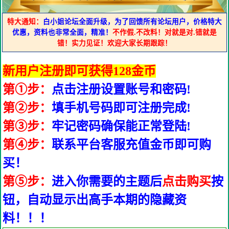
特大通知：
白小姐论坛全面升级，为了回馈所有论坛用户，价格特大
优惠，资料也非常全面，精准！
不作假.不改料！对就是对.错就是
错！实力见证！欢迎大家长期跟踪！
新用户注册即可获得128金币
第①步：
点击注册设置账号和密码!
第②步：
填手机号码即可注册完成!
第③步：
牢记密码确保能正常登陆!
第④步：
联系平台客服充值金币即可购
买！
第⑤步：
进入你需要的主题后
点击购买
按
钮，自动显示出高手本期的隐藏资
料！！！