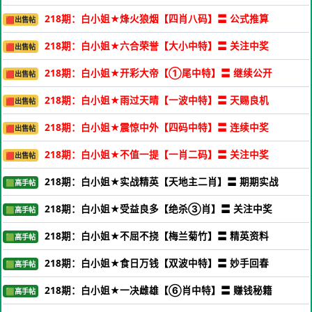
218期：白小姐★烽火狼烟【四肖八码】〓 公式推算
🟥出售帖
218期：白小姐★六合荣誉【大小中特】〓 关注中奖
🟥出售帖
218期：白小姐★开彩大帝【①尾中特】〓 继续公开
🟥出售帖
218期：白小姐★雨过天晴【一波中特】〓 天赐良机
🟥出售帖
218期：白小姐★震惊中外【四码中特】〓 连续中奖
🟥出售帖
218期：白小姐★不值一提【一肖二码】〓 关注中奖
🟥出售帖
218期：白小姐★实战精英【天地主二肖】〓 期期实战
🟩高手帖
218期：白小姐★受益良多【绝杀③肖】〓 关注中奖
🟩高手帖
218期：白小姐★不屈不挠【梅兰菊竹】〓 精英资料
🟩高手帖
218期：白小姐★食日万钱【双波中特】〓 妙手回春
🟩高手帖
218期：白小姐★一决雌雄【⑥肖中特】〓 赚钱秘籍
🟩高手帖