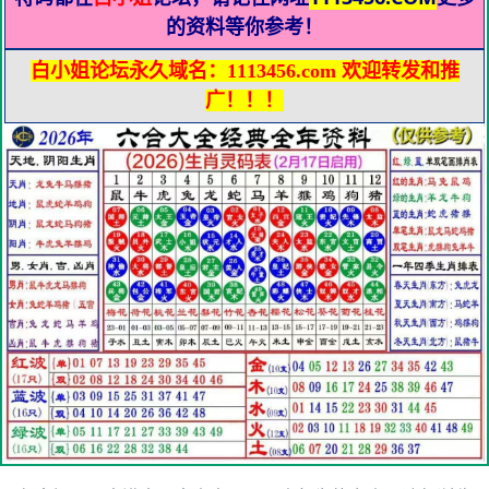
的资料等你参考！
白小姐论坛永久域名：1113456.com 欢迎转发和推
广！！！