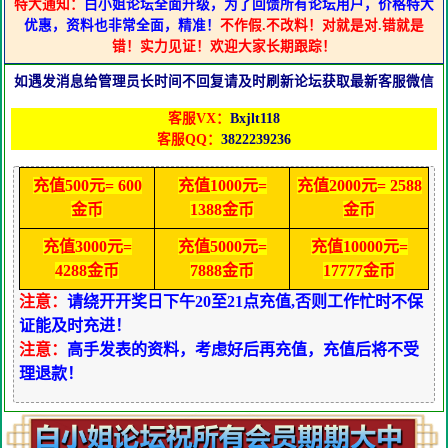
特大通知：
白小姐论坛全面升级，为了回馈所有论坛用户，价格特大
优惠，资料也非常全面，精准！
不作假.不改料！对就是对.错就是
错！实力见证！欢迎大家长期跟踪！
如遇发消息给管理员长时间不回复请及时刷新论坛获取最新客服微信
客服VX：
Bxjlt118
客服QQ：
3822239236
充值500元=
600
充值1000元=
充值2000元=
2588
金币
13
88金币
金币
充值3000元=
充值5000元=
充值10000元=
4288
金币
7888金币
17777金币
注意：
请绕开开奖日下午20至21点充值,否则工作忙时不保
证能及时充进！
注意：
高手发表的资料，考虑好后再充值，充值后将不受
理退款！