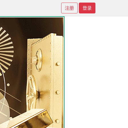
注册
登录