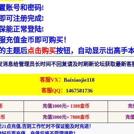
置账号和密码!
即可注册完成!
保能正常登陆!
服充值金币即可购买！
的主题后
点击购买
按钮，自动显示出高手
发消息给管理员长时间不回复请及时刷新论坛获取最新客
客服VX：
Baixiaojie118
客服QQ：
1467581736
币
充值1000元=
13
88金币
充
金币
充值5000元=
7888金币
充值
至21点充值,否则工作忙时不保证能及时充进！
虑好后再充值，充值后将不受理退款！