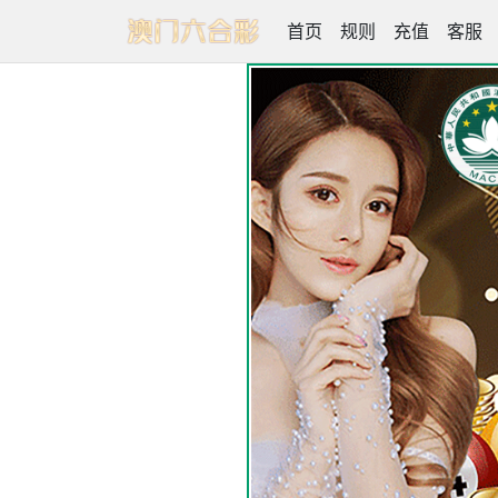
首页
白小姐论坛1113456.COM
规则
充值
客服