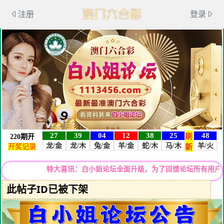
注册
登录
特大喜讯：白小姐论坛全面升级，为了回馈论坛所有用户，价格特
此帖子ID已被下架