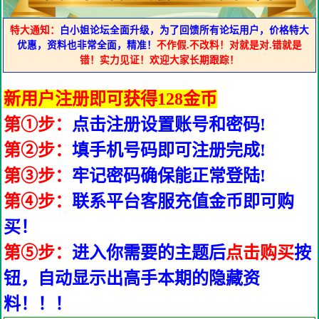
特大通知：
白小姐论坛全面升级，为了回馈所有论坛用户，价格特大
优惠，资料也非常全面，精准！
不作假.不改料！对就是对.错就是
错！实力见证！欢迎大家长期跟踪！
新用户注册即可获得128金币
第①步：
点击注册设置账号和密码!
第②步：
填手机号码即可注册完成!
第③步：
牢记密码确保能正常登陆!
第④步：
联系平台客服充值金币即可购
买！
第⑤步：
进入你需要的主题后
点击购买
按
钮，自动显示出高手本期的隐藏资
料！！！