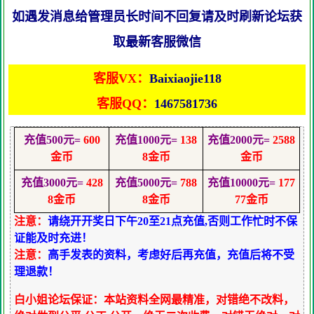
如遇发消息给管理员长时间不回复请及时刷新论坛获
取最新客服微信
客服VX：
Baixiaojie118
客服QQ：
1467581736
充值500元=
600
充值1000元=
13
8
充值2000元=
2588
金币
8金币
金币
充值3000元=
428
充值5000元=
788
充值10000元=
177
8
金币
8金币
77金币
注意：
请绕开开奖日下午20至21点充值,否则工作忙时不保
证能及时充进！
注意：
高手发表的资料，考虑好后再充值，充值后将不受
理退款！
白小姐论坛保证：本站资料全网最精准，对错绝不改料，